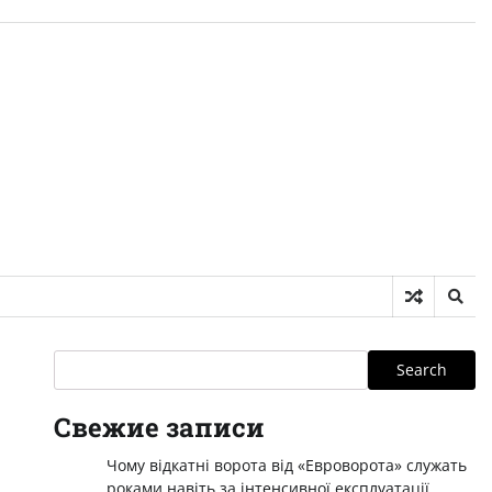
Search
Search
Свежие записи
Чому відкатні ворота від «Евроворота» служать
роками навіть за інтенсивної експлуатації