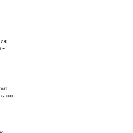
ия:
 –
оит
 каких
ые