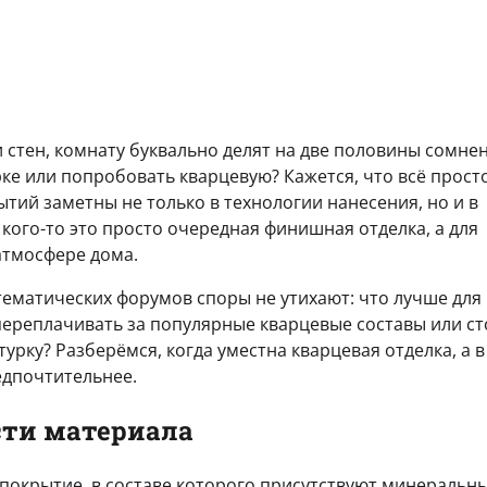
 стен, комнату буквально делят на две половины сомнен
ке или попробовать кварцевую? Кажется, что всё просто
ытий заметны не только в технологии нанесения, но и в
 кого-то это просто очередная финишная отделка, а для
атмосфере дома.
тематических форумов споры не утихают: что лучше для
 переплачивать за популярные кварцевые составы или ст
ку? Разберёмся, когда уместна кварцевая отделка, а в
едпочтительнее.
сти материала
 покрытие, в составе которого присутствуют минеральн