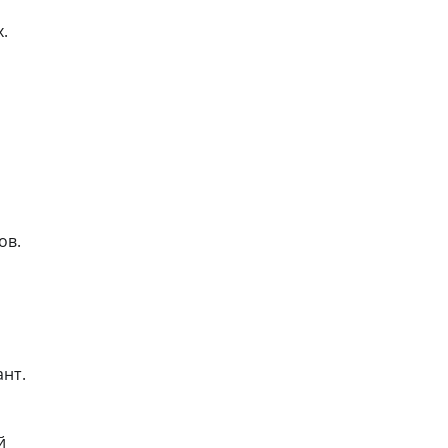
.
ов.
ант.
й