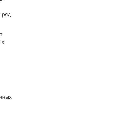
 ряд
т
ых
анных