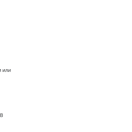
и или
 В