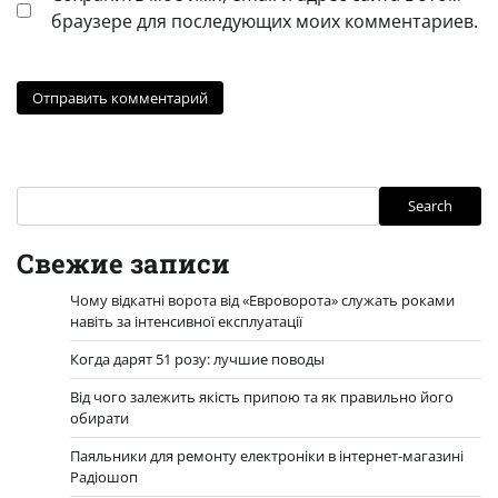
браузере для последующих моих комментариев.
Search
Search
Свежие записи
Чому відкатні ворота від «Евроворота» служать роками
навіть за інтенсивної експлуатації
Когда дарят 51 розу: лучшие поводы
Від чого залежить якість припою та як правильно його
обирати
Паяльники для ремонту електроніки в інтернет-магазині
Радіошоп